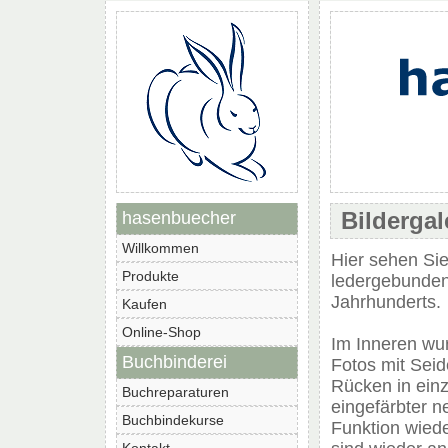
Bildergal
hasenbuecher
Willkommen
Hier sehen Sie
Produkte
ledergebunden
Jahrhunderts.
Kaufen
Online-Shop
Im Inneren wur
Buchbinderei
Fotos mit Sei
Rücken in einz
Buchreparaturen
eingefärbter n
Buchbindekurse
Funktion wiede